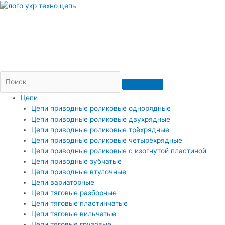
Перейти
к
содержимому
Пн — Пт: 09-17
Доставка и оплата
Контакты
(066)206-36-20
(073)206-36-20
2063620@ukr.net
Цепи
Цепи приводные роликовые однорядные
Цепи приводные роликовые двухрядные
Цепи приводные роликовые трёхрядные
Цепи приводные роликовые четырёхрядные
Цепи приводные роликовые с изогнутой пластиной
Цепи приводные зубчатые
Цепи приводные втулочные
Цепи вариаторные
Цепи тяговые разборные
Цепи тяговые пластинчатые
Цепи тяговые вильчатые
Цепи тяговые грузовые