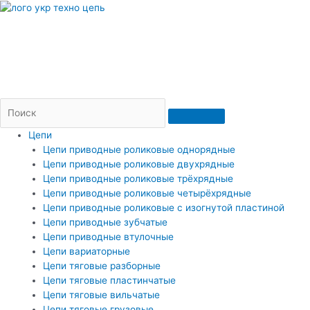
Перейти
к
содержимому
Пн — Пт: 09-17
Доставка и оплата
Контакты
(066)206-36-20
(073)206-36-20
2063620@ukr.net
Цепи
Цепи приводные роликовые однорядные
Цепи приводные роликовые двухрядные
Цепи приводные роликовые трёхрядные
Цепи приводные роликовые четырёхрядные
Цепи приводные роликовые с изогнутой пластиной
Цепи приводные зубчатые
Цепи приводные втулочные
Цепи вариаторные
Цепи тяговые разборные
Цепи тяговые пластинчатые
Цепи тяговые вильчатые
Цепи тяговые грузовые