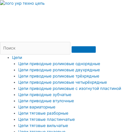
Перейти
к
содержимому
Пн — Пт: 09-17
Доставка и оплата
Контакты
(066)206-36-20
(073)206-36-20
2063620@ukr.net
Цепи
Цепи приводные роликовые однорядные
Цепи приводные роликовые двухрядные
Цепи приводные роликовые трёхрядные
Цепи приводные роликовые четырёхрядные
Цепи приводные роликовые с изогнутой пластиной
Цепи приводные зубчатые
Цепи приводные втулочные
Цепи вариаторные
Цепи тяговые разборные
Цепи тяговые пластинчатые
Цепи тяговые вильчатые
Цепи тяговые грузовые