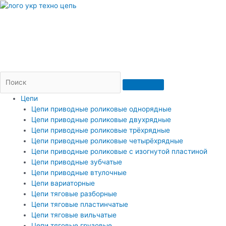
Перейти
к
содержимому
Пн — Пт: 09-17
Доставка и оплата
Контакты
(066)206-36-20
(073)206-36-20
2063620@ukr.net
Цепи
Цепи приводные роликовые однорядные
Цепи приводные роликовые двухрядные
Цепи приводные роликовые трёхрядные
Цепи приводные роликовые четырёхрядные
Цепи приводные роликовые с изогнутой пластиной
Цепи приводные зубчатые
Цепи приводные втулочные
Цепи вариаторные
Цепи тяговые разборные
Цепи тяговые пластинчатые
Цепи тяговые вильчатые
Цепи тяговые грузовые